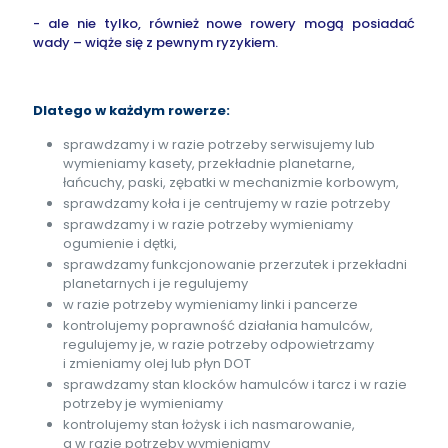
- ale nie tylko, również nowe rowery mogą posiadać
wady – wiąże się z pewnym ryzykiem.
Dlatego w każdym rowerze:
sprawdzamy i w razie potrzeby serwisujemy lub
wymieniamy kasety, przekładnie planetarne,
łańcuchy, paski, zębatki w mechanizmie korbowym,
sprawdzamy koła i je centrujemy w razie potrzeby
sprawdzamy i w razie potrzeby wymieniamy
ogumienie i dętki,
sprawdzamy funkcjonowanie przerzutek i przekładni
planetarnych i je regulujemy
w razie potrzeby wymieniamy linki i pancerze
kontrolujemy poprawność działania hamulców,
regulujemy je, w razie potrzeby odpowietrzamy
i zmieniamy olej lub płyn DOT
sprawdzamy stan klocków hamulców i tarcz i w razie
potrzeby je wymieniamy
kontrolujemy stan łożysk i ich nasmarowanie,
a w razie potrzeby wymieniamy