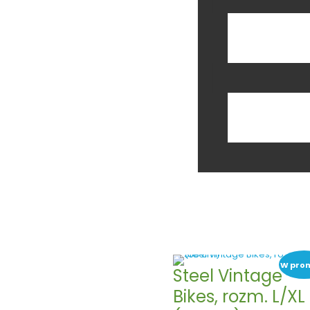
-
(0)
Kształt kierownicy
baranek
(3)
jaskółka
(2)
prosta
(10)
Filtr
W prom
Steel Vintage
Bikes, rozm. L/XL