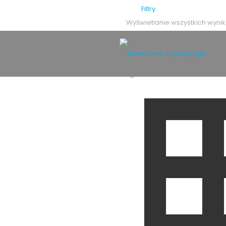
Filtry
Wyświetlanie wszystkich wynik
24
48
72
Stan
nowy
(1)
używany
(12)
Rozmiar