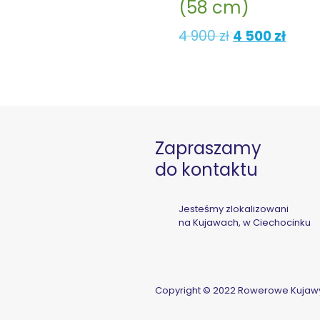
(58 cm)
Pierwotna
Aktu
4 900
zł
4 500
zł
cena
cena
wynosiła:
wynos
4
4
900 zł.
500 z
Zapraszamy
do kontaktu
Jesteśmy zlokalizowani
na Kujawach, w Ciechocinku
Copyright © 2022 Rowerowe Kujaw